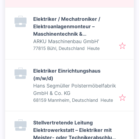
Elektriker / Mechatroniker /
Elektroanlagenmonteur –
Maschinentechnik &
Antriebstechnik (m/w/d)
ARKU Maschinenbau GmbH'
Veröffentlicht
:
77815 Bühl, Deutschland
Heute
Elektriker Einrichtungshaus
(m/w/d)
Hans Segmüller Polstermöbelfabrik
GmbH & Co. KG
Veröffentlicht
:
68159 Mannheim, Deutschland
Heute
Stellvertretende Leitung
Elektrowerkstatt – Elektriker mit
Meister- oder Technikerabschluss