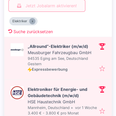
Jetzt Jobalarm aktivieren!
Elektriker
Suche zurücksetzen
„Allround“-Elektriker (m/w/d)
Meusburger Fahrzeugbau GmbH
94535 Eging am See, Deutschland
Veröffentlicht
:
Gestern
Expressbewerbung
Elektroniker für Energie- und
Gebäudetechnik (m/w/d)
HSE Haustechnik GmbH
Veröffentlicht
:
Mannheim, Deutschland
+
vor 1 Woche
3.400 € - 3.800 € pro Monat