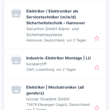
Elektriker / Elektroniker als
Servicetechniker (m/w/d)
Sicherheitstechnik – Hannover
Securiton GmbH Alarm- und
Sicherheitssysteme
Veröffentlicht
:
Hannover, Deutschland
vor 2 Tagen
Industrie-Elektriker Montage | LU
luxsearch®
Veröffentlicht
:
Clerf, Luxemburg
vor 2 Tagen
Elektriker | Mechatroniker (all
genders)
Ivoclar Vivadent GmbH
73479 Ellwangen (Jagst), Deutschland
Veröffentlicht
:
vor 3 Tagen