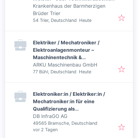
(w/m/d)
Krankenhaus der Barmherzigen
Brüder Trier
Veröffentlicht
:
54 Trier, Deutschland
Heute
Elektriker / Mechatroniker /
Elektroanlagenmonteur –
Maschinentechnik &
Antriebstechnik (m/w/d)
ARKU Maschinenbau GmbH
Veröffentlicht
:
77 Bühl, Deutschland
Heute
Elektroniker:in / Elektriker:in /
Mechatroniker:in für eine
Qualifizierung als
Signalmechaniker:in
DB InfraGO AG
49565 Bramsche, Deutschland
Veröffentlicht
:
vor 2 Tagen