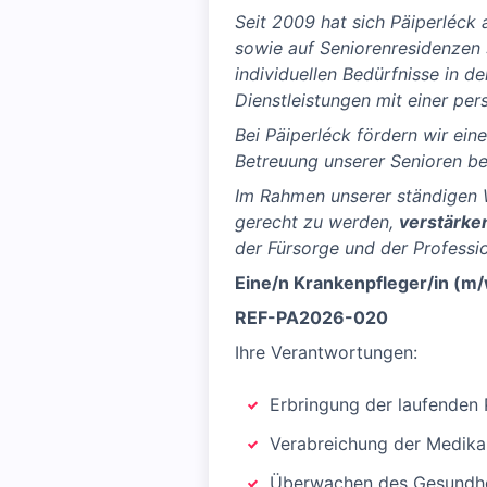
Seit 2009 hat sich Päiperléck 
sowie auf Seniorenresidenzen 
individuellen Bedürfnisse in d
Dienstleistungen mit einer per
Bei Päiperléck fördern wir ein
Betreuung unserer Senioren bei
Im Rahmen unserer ständigen 
gerecht zu werden,
verstärke
der Fürsorge und der Professio
Eine/n Krankenpfleger/in (m/
REF-PA2026-020
Ihre Verantwortungen:
Erbringung der laufende
Verabreichung der Medik
Überwachen des Gesundhei