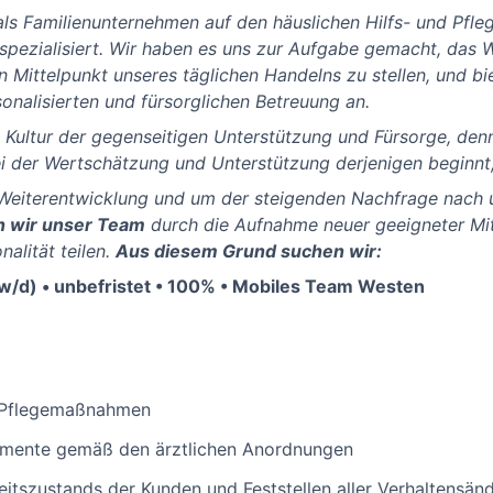
als Familienunternehmen auf den häuslichen Hilfs- und Pfleg
spezialisiert. Wir haben es uns zur Aufgabe gemacht, das 
en Mittelpunkt unseres täglichen Handelns zu stellen, und b
sonalisierten und fürsorglichen Betreuung an.
e Kultur der gegenseitigen Unterstützung und Fürsorge, denn
 der Wertschätzung und Unterstützung derjenigen beginnt, d
Weiterentwicklung und um der steigenden Nachfrage nach u
n wir unser Team
durch die Aufnahme neuer geeigneter Mit
nalität teilen.
Aus diesem Grund suchen wir:
w/d) • unbefristet • 100% • Mobiles Team Westen
n Pflegemaßnahmen
amente gemäß den ärztlichen Anordnungen
tszustands der Kunden und Feststellen aller Verhaltensän