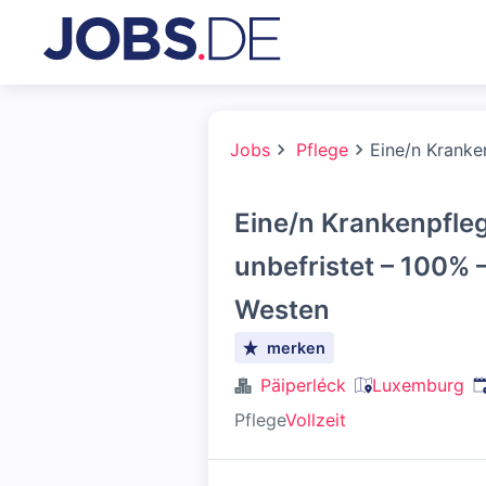
Jobs
Pflege
Eine/n Kranke
Eine/n Krankenpfleg
unbefristet – 100% 
Westen
merken
V
Päiperléck
Luxemburg
Pflege
Vollzeit