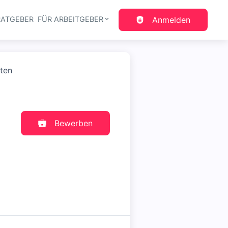
RATGEBER
FÜR ARBEITGEBER
Anmelden
gation
sten
Bewerben