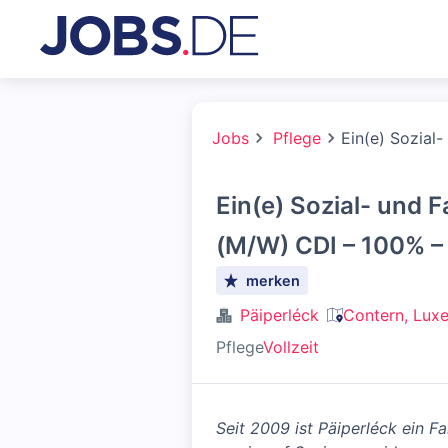
Jobs
Pflege
Ein(e) Sozial
Ein(e) Sozial- und F
(M/W) CDI – 100% 
merken
Päiperléck
Contern, Lux
Pflege
Vollzeit
Seit 2009 ist Päiperléck ein F