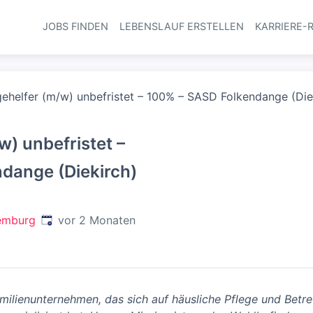
JOBS FINDEN
LEBENSLAUF ERSTELLEN
KARRIERE-
Haupt-Navi
gehelfer (m/w) unbefristet – 100% – SASD Folkendange (Die
w) unbefristet –
dange (Diekirch)
Veröffentlicht
:
xemburg
vor 2 Monaten
amilienunternehmen, das sich auf häusliche Pflege und Betr