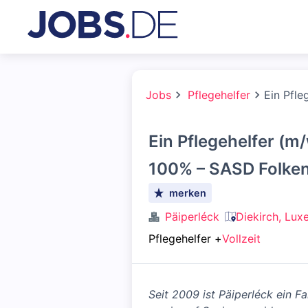
Jobs
Pflegehelfer
Ein Pfle
Ein Pflegehelfer (m/
100% – SASD Folken
merken
Päiperléck
Diekirch, Lu
Pflegehelfer
+
Vollzeit
Seit 2009 ist Päiperléck ein F