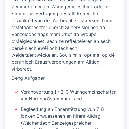
Zëmmer an enger Wunngemeinschaft oder e
Studio zur Verfügung gestallt kréien. Fir
d’Qualitéit vun der Aarbecht ze stäerken, hunn
d’Mataarbechter duerch Supervisiounen an
Eenzelcoachings mam Chef de Groupe
d’Méiglechkeet, sech ze reflektéieren an sech
perséinlech ewéi och fachlech
weiderz’entwéckelen. Sou sinn si optimal op déi
berufflech Erausfuerderungen am Alldag
virbereet.
Deng Aufgaben:
Verantwortung fir 2-3 Wunngemeinschaften
am Norden/Osten vum Land
Begleedung an Ënnerstëtzung vun 7-8
jonken Erwuessenen an hirem Alldag
(Wéchentlech Eenzelgespréicher,