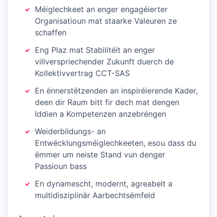
Méiglechkeet an enger engagéierter
Organisatioun mat staarke Valeuren ze
schaffen
Eng Plaz mat Stabilitéit an enger
villverspriechender Zukunft duerch de
Kollektivvertrag CCT-SAS
En ënnerstëtzenden an inspiréierende Kader,
deen dir Raum bitt fir dech mat dengen
Iddien a Kompetenzen anzebréngen
Weiderbildungs- an
Entwécklungsméiglechkeeten, esou dass du
ëmmer um neiste Stand vun denger
Passioun bass
En dynamescht, modernt, agreabelt a
multidisziplinär Aarbechtsëmfeld