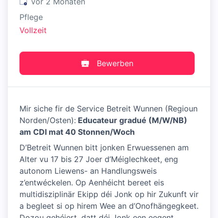
Veröffentlicht
:
vor 2 Monaten
Pflege
Vollzeit
Bewerben
Mir siche fir de Service Betreit Wunnen (Regioun
Norden/Osten):
Educateur gradué (M/W/NB)
am CDI mat 40 Stonnen/Woch
D’Betreit Wunnen bitt jonken Erwuessenen am
Alter vu 17 bis 27 Joer d’Méiglechkeet, eng
autonom Liewens- an Handlungsweis
z’entwéckelen. Op Aenhéicht bereet eis
multidisziplinär Ekipp déi Jonk op hir Zukunft vir
a begleet si op hirem Wee an d’Onofhängegkeet.
Dozou gehéiert, datt déi Jonk een eegent