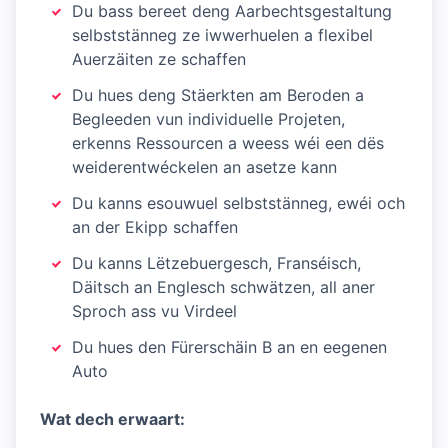
Du bass bereet deng Aarbechtsgestaltung
selbststänneg ze iwwerhuelen a flexibel
Auerzäiten ze schaffen
Du hues deng Stäerkten am Beroden a
Begleeden vun individuelle Projeten,
erkenns Ressourcen a weess wéi een dës
weiderentwéckelen an asetze kann
Du kanns esouwuel selbststänneg, ewéi och
an der Ekipp schaffen
Du kanns Lëtzebuergesch, Franséisch,
Däitsch an Englesch schwätzen, all aner
Sproch ass vu Virdeel
Du hues den Fürerschäin B an en eegenen
Auto
Wat dech erwaart: