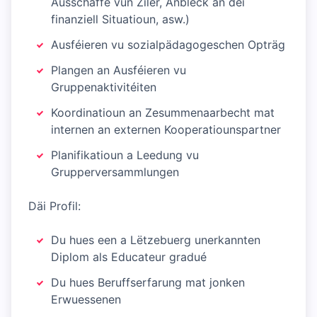
Ausschaffe vun Ziler, Anbléck an déi
finanziell Situatioun, asw.)
Ausféieren vu sozialpädagogeschen Opträg
Plangen an Ausféieren vu
Gruppenaktivitéiten
Koordinatioun an Zesummenaarbecht mat
internen an externen Kooperatiounspartner
Planifikatioun a Leedung vu
Grupperversammlungen
Däi Profil:
Du hues een a Lëtzebuerg unerkannten
Diplom als Educateur gradué
Du hues Beruffserfarung mat jonken
Erwuessenen