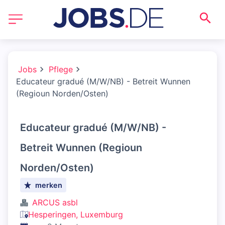
Jobs
Pflege
Educateur gradué (M/W/NB) - Betreit Wunnen
(Regioun Norden/Osten)
Educateur gradué (M/W/NB) -
Betreit Wunnen (Regioun
Norden/Osten)
merken
ARCUS asbl
Hesperingen, Luxemburg