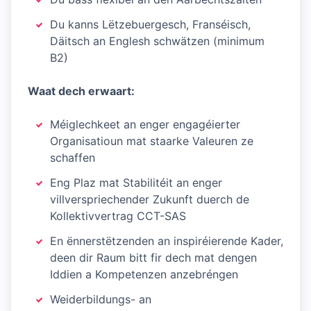
Du kanns Lëtzebuergesch, Franséisch,
Däitsch an Englesh schwätzen (minimum
B2)
Waat dech erwaart:
Méiglechkeet an enger engagéierter
Organisatioun mat staarke Valeuren ze
schaffen
Eng Plaz mat Stabilitéit an enger
villverspriechender Zukunft duerch de
Kollektivvertrag CCT-SAS
En ënnerstëtzenden an inspiréierende Kader,
deen dir Raum bitt fir dech mat dengen
Iddien a Kompetenzen anzebréngen
Weiderbildungs- an