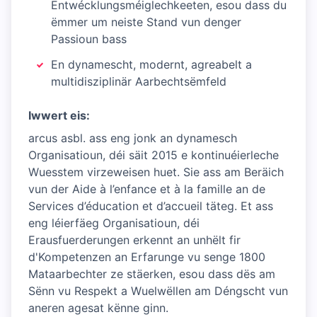
Entwécklungsméiglechkeeten, esou dass du
ëmmer um neiste Stand vun denger
Passioun bass
En dynamescht, modernt, agreabelt a
multidisziplinär Aarbechtsëmfeld
Iwwert eis:
arcus asbl. ass eng jonk an dynamesch
Organisatioun, déi säit 2015 e kontinuéierleche
Wuesstem virzeweisen huet. Sie ass am Beräich
vun der Aide à l’enfance et à la famille an de
Services d’éducation et d’accueil täteg. Et ass
eng léierfäeg Organisatioun, déi
Erausfuerderungen erkennt an unhëlt fir
d'Kompetenzen an Erfarunge vu senge 1800
Mataarbechter ze stäerken, esou dass dës am
Sënn vu Respekt a Wuelwëllen am Déngscht vun
aneren agesat kënne ginn.