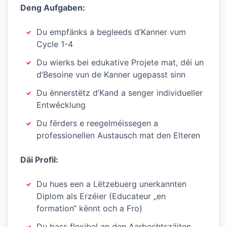
Deng Aufgaben:
Du empfänks a begleeds d’Kanner vum
Cycle 1-4
Du wierks bei edukative Projete mat, déi un
d’Besoine vun de Kanner ugepasst sinn
Du ënnerstëtz d’Kand a senger individueller
Entwécklung
Du fërders e reegelméissegen a
professionellen Austausch mat den Elteren
Däi Profil:
Du hues een a Lëtzebuerg unerkannten
Diplom als Erzéier (Educateur „en
formation“ kënnt och a Fro)
Du bass flexibel an den Aarbechtszäiten