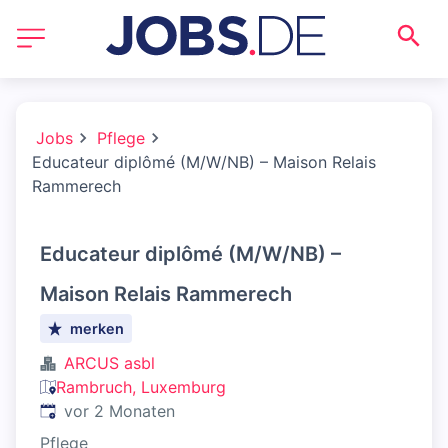
Jobs
Pflege
Educateur diplômé (M/W/NB) – Maison Relais
Rammerech
Educateur diplômé (M/W/NB) –
Maison Relais Rammerech
merken
ARCUS asbl
Rambruch, Luxemburg
Veröffentlicht
:
vor 2 Monaten
Pflege