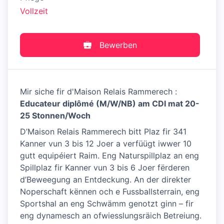
Vollzeit
Bewerben
Mir siche fir d'Maison Relais Rammerech :
Educateur diplômé (M/W/NB) am CDI mat 20-
25 Stonnen/Woch
D’Maison Relais Rammerech bitt Plaz fir 341
Kanner vun 3 bis 12 Joer a verfüügt iwwer 10
gutt equipéiert Raim. Eng Naturspillplaz an eng
Spillplaz fir Kanner vun 3 bis 6 Joer fërderen
d’Beweegung an Entdeckung. An der direkter
Noperschaft kënnen och e Fussballsterrain, eng
Sportshal an eng Schwämm genotzt ginn – fir
eng dynamesch an ofwiesslungsräich Betreiung.