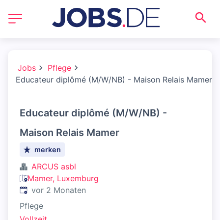
Jobs
Pflege
Educateur diplômé (M/W/NB) - Maison Relais Mamer
Educateur diplômé (M/W/NB) -
Maison Relais Mamer
merken
ARCUS asbl
Mamer, Luxemburg
Veröffentlicht
:
vor 2 Monaten
Pflege
Vollzeit