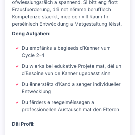
ofwiesslungsräich a spannend. Si bitt eng flott
Erausfuerderung, déi net nëmme berufflech
Kompetenze stäerkt, mee och vill Raum fir
perséinlech Entwécklung a Matgestaltung léisst.
Deng Aufgaben:
Du empfänks a begleeds d’Kanner vum
Cycle 2-4
Du wierks bei edukative Projete mat, déi un
d’Besoine vun de Kanner ugepasst sinn
Du ënnerstëtz d’Kand a senger individueller
Entwécklung
Du fërders e reegelméissegen a
professionellen Austausch mat den Elteren
Däi Profil: