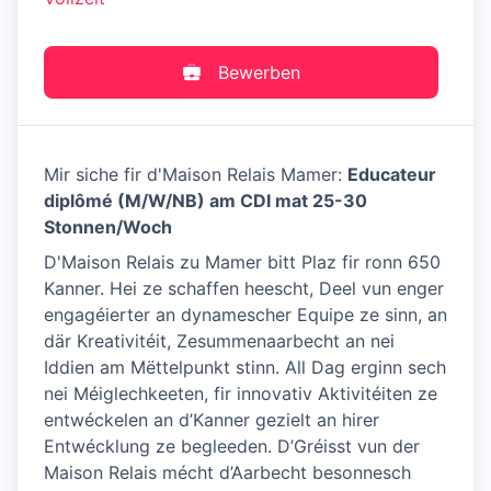
Bewerben
Mir siche fir d'Maison Relais Mamer:
Educateur
diplômé (M/W/NB)
am CDI mat 25-30
Stonnen/Woch
D'Maison Relais zu Mamer bitt Plaz fir ronn 650
Kanner. Hei ze schaffen heescht, Deel vun enger
engagéierter an dynamescher Equipe ze sinn, an
där Kreativitéit, Zesummenaarbecht an nei
Iddien am Mëttelpunkt stinn. All Dag erginn sech
nei Méiglechkeeten, fir innovativ Aktivitéiten ze
entwéckelen an d’Kanner gezielt an hirer
Entwécklung ze begleeden. D’Gréisst vun der
Maison Relais mécht d’Aarbecht besonnesch