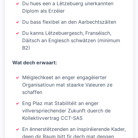
Du hues een a Lëtzebuerg unerkannten
Diplom als Erzéier
Du bass flexibel an den Aarbechtszäiten
Du kanns Lëtzebuergesch, Franséisch,
Däitsch an Englesch schwätzen (minimum
B2)
Wat dech erwaart:
Méiglechkeet an enger engagéierter
Organisatioun mat staarke Valeuren ze
schaffen
Eng Plaz mat Stabilitéit an enger
villverspriechender Zukunft duerch de
Kollektivvertrag CCT-SAS
En ënnerstëtzenden an inspiréierende Kader,
deen dir Raum bitt fir dech mat dengen