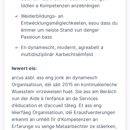
Iddien a Kompetenzen anzebréngen
Weiderbildungs- an
Entwécklungsméiglechkeeten, esou dass du
ëmmer um neiste Stand vun denger
Passioun bass
En dynamescht, modernt, agreabelt a
multidisziplinär Aarbechtsëmfeld
Iwwert eis:
arcus asbl. ass eng jonk an dynamesch
Organisatioun, déi säit 2015 en kontinuéierleche
Wuesstem virzeweisen huet. Sie ass am Beräich
vun der Aide à l’enfance an de Services
d’éducation et d’accueil täteg. Et ass eng
léierfäeg Organisatioun, déi Erausfuerderungen
erkennt an unhëlt fir d'Kompetenzen an
Erfarunge vu senge Mataarbechter ze stäerken,