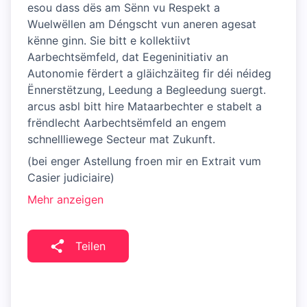
esou dass dës am Sënn vu Respekt a
Wuelwëllen am Déngscht vun aneren agesat
kënne ginn. Sie bitt e kollektiivt
Aarbechtsëmfeld, dat Eegeninitiativ an
Autonomie fërdert a gläichzäiteg fir déi néideg
Ënnerstëtzung, Leedung a Begleedung suergt.
arcus asbl bitt hire Mataarbechter e stabelt a
frëndlecht Aarbechtsëmfeld an engem
schnellliewege Secteur mat Zukunft.
(bei enger Astellung froen mir en Extrait vum
Casier judiciaire)
Mehr anzeigen
Teilen