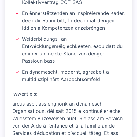
Kollektivvertrag CCT-SAS
En ënnerstëtzenden an inspiréierende Kader,
deen dir Raum bitt, fir dech mat dengen
Iddien a Kompetenzen anzebréngen
Weiderbildungs- an
Entwécklungsméiglechkeeten, esou datt du
ëmmer um neiste Stand vun denger
Passioun bass
En dynamescht, modernt, agreabelt a
multidisziplinärt Aarbechtsëmfeld
Iwwert eis:
arcus asbl. ass eng jonk an dynamesch
Organisatioun, déi säit 2015 e kontinuéierleche
Wuesstem virzeweisen huet. Sie ass am Beräich
vun der Aide à l’enfance et à la famille an de
Services d’éducation et d’accueil täteg. Et ass