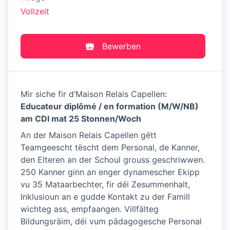
Vollzeit
Bewerben
Mir siche fir d’Maison Relais Capellen:
Educateur diplômé / en formation (M/W/NB)
am CDI mat 25 Stonnen/Woch
An der Maison Relais Capellen gëtt
Teamgeescht tëscht dem Personal, de Kanner,
den Elteren an der Schoul grouss geschriwwen.
250 Kanner ginn an enger dynamescher Ekipp
vu 35 Mataarbechter, fir déi Zesummenhalt,
Inklusioun an e gudde Kontakt zu der Famill
wichteg ass, empfaangen. Villfälteg
Bildungsräim, déi vum pädagogesche Personal