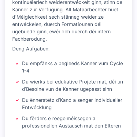
kontinuéierlech weiderentwéckelt ginn, stinn de
Kanner zur Verfügung. All Mataarbechter huet
d'Méiglechkeet sech stänneg weider ze
entwéckelen, duerch Formatiounen déi
ugebuede ginn, ewéi och duerch déi intern
Fachberodung.
Deng Aufgaben:
Du empfänks a begleeds Kanner vum Cycle
1-4
Du wierks bei edukative Projete mat, déi un
d’Besoine vun de Kanner ugepasst sinn
Du ënnerstëtz d’Kand a senger individueller
Entwécklung
Du fërders e reegelméissegen a
professionellen Austausch mat den Elteren