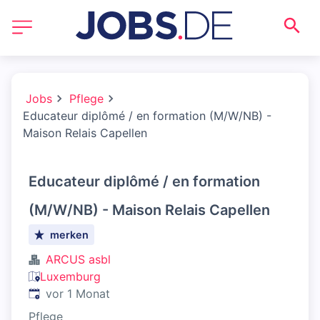
Jobs
Pflege
Educateur diplômé / en formation (M/W/NB) -
Maison Relais Capellen
Educateur diplômé / en formation
(M/W/NB) - Maison Relais Capellen
merken
ARCUS asbl
Luxemburg
Veröffentlicht
:
vor 1 Monat
Pflege