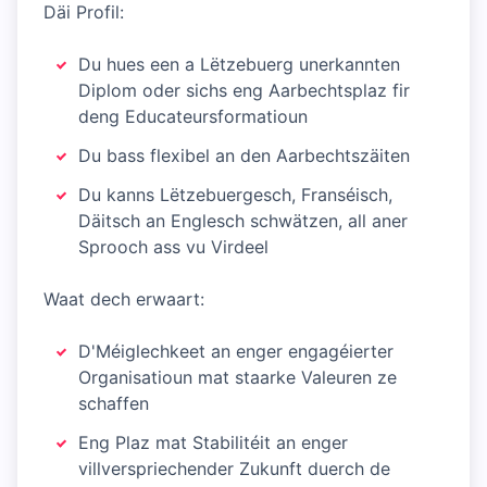
Däi Profil:
Du hues een a Lëtzebuerg unerkannten
Diplom oder sichs eng Aarbechtsplaz fir
deng Educateursformatioun
Du bass flexibel an den Aarbechtszäiten
Du kanns Lëtzebuergesch, Franséisch,
Däitsch an Englesch schwätzen, all aner
Sprooch ass vu Virdeel
Waat dech erwaart:
D'Méiglechkeet an enger engagéierter
Organisatioun mat staarke Valeuren ze
schaffen
Eng Plaz mat Stabilitéit an enger
villverspriechender Zukunft duerch de