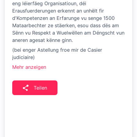
eng léierfäeg Organisatioun, déi
Erausfuerderungen erkennt an unhëlt fir
d'Kompetenzen an Erfarunge vu senge 1500
Mataarbechter ze stäerken, esou dass dës am
Sënn vu Respekt a Wuelwëllen am Déngscht vun
aneren agesat kënne ginn.
(bei enger Astellung froe mir de Casier
judiciaire)
Mehr anzeigen
Teilen