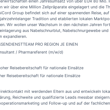
 erwirtschaften einen Jahresumsatz von über EUR 80 Mio. 
wir über eine Million Zellpräparate eingelagert und die T
iCord Group befindet sich auf einer spannenden Reise, auf 
ahrzehntelanger Tradition und etablierten lokalen Marktpos
ren. Wir wollen unser Wachstum in den nächsten Jahren for
einlagerung aus Nabelschnurblut, Nabelschnurgewebe und 
en expandieren.
SENDIENSTTEAM PRO REGION JE EINEN
nsultant / Pharmareferent (m/w/d)
her Reisebereitschaft für nationale Einsätze
er Reisebereitschaft für nationale Einsätze
irektkontakt mit werdenden Eltern aus und entwickeln loka
ärung, Reichweite und qualifizierte Leads messbar steigern.
operationsmarketing und Follow-up und auf der fachlichen