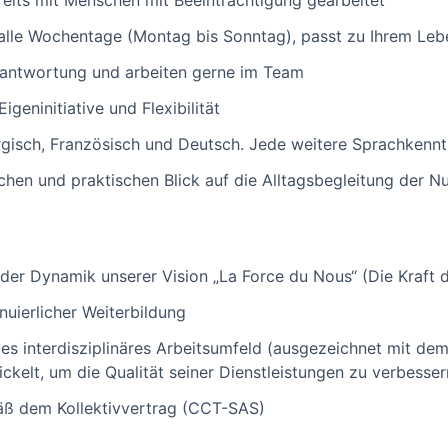
reits mit Menschen mit Beeinträchtigung gearbeitet
uf alle Wochentage (Montag bis Sonntag), passt zu Ihrem Le
antwortung und arbeiten gerne im Team
igeninitiative und Flexibilität
isch, Französisch und Deutsch. Jede weitere Sprachkenntni
chen und praktischen Blick auf die Alltagsbegleitung der N
 der Dynamik unserer Vision „La Force du Nous“ (Die Kraft 
nuierlicher Weiterbildung
ives interdisziplinäres Arbeitsumfeld (ausgezeichnet mit d
ickelt, um die Qualität seiner Dienstleistungen zu verbesser
äß dem Kollektivvertrag (CCT-SAS)