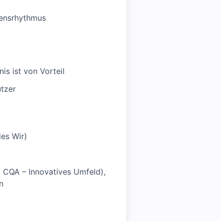
bensrhythmus
s ist von Vorteil
utzer
des Wir)
em CQA – Innovatives Umfeld),
n