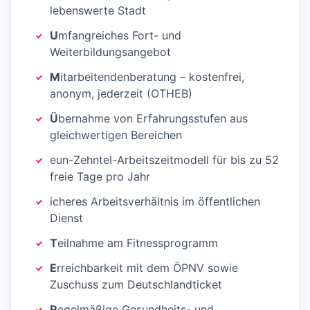
lebenswerte Stadt
U
mfangreiches Fort- und
Weiterbildungsangebot
M
itarbeitendenberatung – kostenfrei,
anonym, jederzeit (OTHEB)
Ü
bernahme von Erfahrungsstufen aus
gleichwertigen Bereichen
eun-Zehntel-Arbeitszeitmodell für bis zu 52
freie Tage pro Jahr
icheres Arbeitsverhältnis im öffentlichen
Dienst
T
eilnahme am Fitnessprogramm
E
rreichbarkeit mit dem ÖPNV sowie
Zuschuss zum Deutschlandticket
R
egelmäßige Gesundheits- und