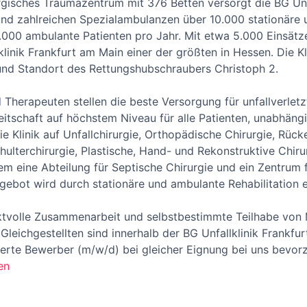
urgisches Traumazentrum mit 376 Betten versorgt die BG Unf
 und zahlreichen Spezialambulanzen über 10.000 stationäre
.000 ambulante Patienten pro Jahr. Mit etwa 5.000 Einsätzen
linik Frankfurt am Main einer der größten in Hessen. Die Kli
d Standort des Rettungshubschraubers Christoph 2.
d Therapeuten stellen die beste Versorgung für unfallverletz
itschaft auf höchstem Niveau für alle Patienten, unabhäng
die Klinik auf Unfallchirurgie, Orthopädische Chirurgie, Rüc
ulterchirurgie, Plastische, Hand- und Rekonstruktive Chiru
udem eine Abteilung für Septische Chirurgie und ein Zentrum 
ebot wird durch stationäre und ambulante Rehabilitation e
ektvolle Zusammenarbeit und selbstbestimmte Teilhabe von
leichgestellten sind innerhalb der BG Unfallklinik Frankfu
rte Bewerber (m/w/d) bei gleicher Eignung bei uns bevorz
en