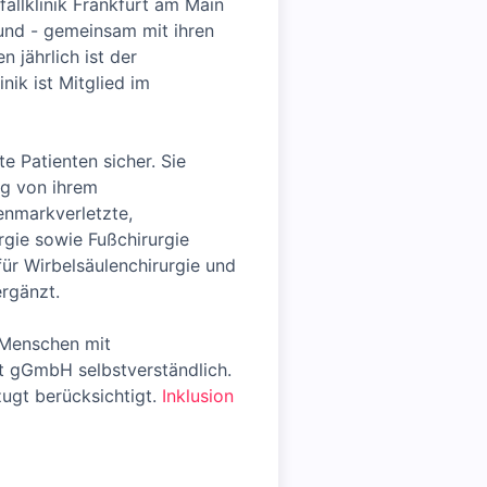
allklinik Frankfurt am Main
 und - gemeinsam mit ihren
 jährlich ist der
nik ist Mitglied im
te Patienten sicher. Sie
ig von ihrem
kenmarkverletzte,
rgie sowie Fußchirurgie
für Wirbelsäulenchirurgie und
rgänzt.
 Menschen mit
rt gGmbH selbstverständlich.
ugt berücksichtigt.
Inklusion