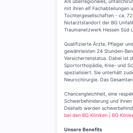
Als überregionales, unfallchir
mit ihren elf Fachabteilungen
Tochtergesellschaften - ca. 72
Notarztstandort der BG Unfallk
Traumanetzwerk Hessen Süd un
Qualifizierte Ärzte, Pfleger un
gewährleisten 24 Stunden-Bere
Versichertenstatus. Dabei ist 
Sportorthopädie, Knie- und Sch
spezialisiert. Sie unterhält z
Neurochirurgie. Das Gesamtang
Chancengleichheit, eine resp
Schwerbehinderung und ihnen G
Deshalb werden schwerbehinde
bei den BG Kliniken | BG Klinik
Unsere Benefits