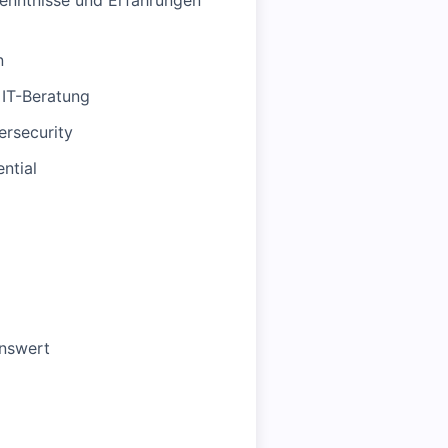
Kenntnisse und Erfahrungen
n
IT-Beratung
ersecurity
ntial
enswert