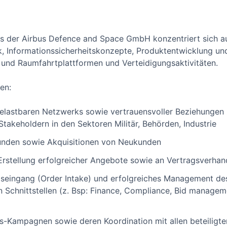
 der Airbus Defence and Space GmbH konzentriert sich a
, Informationssicherheitskonzepte, Produktentwicklung und
- und Raumfahrtplattformen und Verteidigungsaktivitäten.
en:
belastbaren Netzwerks sowie vertrauensvoller Beziehungen
takeholdern in den Sektoren Militär, Behörden, Industrie
unden sowie Akquisitionen von Neukunden
Erstellung erfolgreicher Angebote sowie an Vertragsverha
gseingang (Order Intake) und erfolgreiches Management d
en Schnittstellen (z. Bsp: Finance, Compliance, Bid manag
-Kampagnen sowie deren Koordination mit allen beteiligte