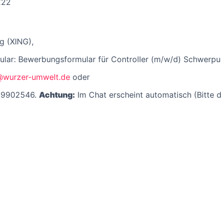
222
g (XING),
lar: Bewerbungsformular für Controller (m/w/d) Schwerp
wurzer-umwelt.de
oder
59902546.
Achtung:
Im Chat erscheint automatisch
(Bitte 