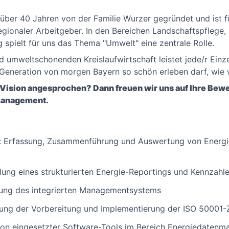
ber 40 Jahren von der Familie Wurzer gegründet und ist f
 regionaler Arbeitgeber. In den Bereichen Landschaftspflege,
 spielt für uns das Thema "Umwelt" eine zentrale Rolle.
d umweltschonenden Kreislaufwirtschaft leistet jede/r Einz
 Generation von morgen Bayern so schön erleben darf, wie w
re Vision angesprochen? Dann freuen wir uns auf Ihre Bew
anagement.​
 Erfassung, Zusammenführung und Auswertung von Energi
ung eines strukturierten Energie-Reportings und Kennzahl
lung des integrierten Managementsystems
itung der Vorbereitung und Implementierung der ISO 50001-Z
ion eingesetzter Software-Tools im Bereich Energiedaten