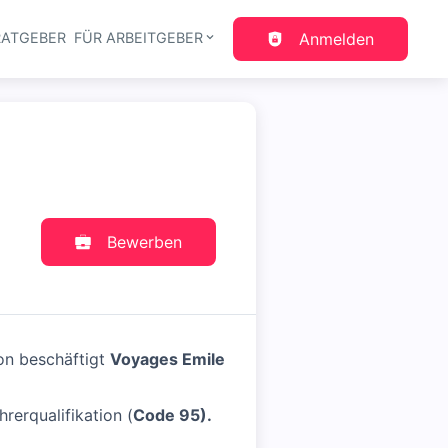
RATGEBER
FÜR ARBEITGEBER
Anmelden
gation
Bewerben
on beschäftigt
Voyages Emile
rerqualifikation (
Code 95).