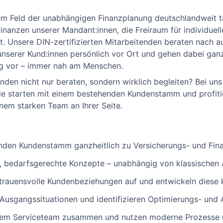
dem Feld der unabhängigen Finanzplanung deutschlandweit tä
 Finanzen unserer Mandant:innen, die Freiraum für individue
. Unsere DIN-zertifizierten Mitarbeitenden beraten nach a
 unserer Kund:innen persönlich vor Ort und gehen dabei ganz 
g vor – immer nah am Menschen.
en nicht nur beraten, sondern wirklich begleiten? Bei uns 
 Sie starten mit einem bestehenden Kundenstamm und profiti
nem starken Team an Ihrer Seite.
enden Kundenstamm ganzheitlich zu Versicherungs- und Fin
le, bedarfsgerechte Konzepte – unabhängig von klassische
rtrauensvolle Kundenbeziehungen auf und entwickeln diese k
le Ausgangssituationen und identifizieren Optimierungs- und
erem Serviceteam zusammen und nutzen moderne Prozesse u