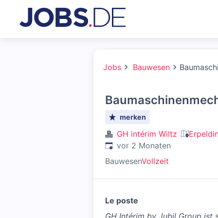
Jobs
Bauwesen
Baumasch
Baumaschinenmech
merken
GH intérim Wiltz
Erpeldi
Veröffentlicht
:
vor 2 Monaten
Bauwesen
Vollzeit
Le poste
GH Intérim by Jubil Group ist 