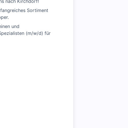
s nach Kirchdorf!
mfangreiches Sortiment
per.
hinen und
Spezialisten (m/w/d) für