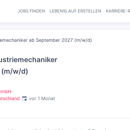
JOBS FINDEN
LEBENSLAUF ERSTELLEN
KARRIERE-
Haupt-Navi
riemechaniker ab September 2027 (m/w/d)
ustriemechaniker
 (m/w/d)
 GmbH
Veröffentlicht
:
eutschland
vor 1 Monat