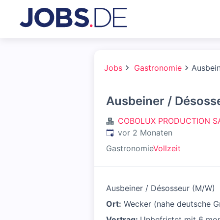
Jobs
Gastronomie
Ausbein
Ausbeiner / Désoss
COBOLUX PRODUCTION S
Veröffentlicht
:
vor 2 Monaten
Gastronomie
Vollzeit
Ausbeiner / Désosseur (M/W)
Ort:
Wecker (nahe deutsche G
Vertrag:
Unbefristet mit 6 mo