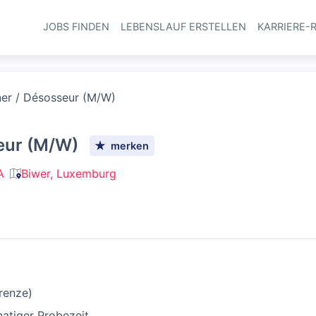
JOBS FINDEN
LEBENSLAUF ERSTELLEN
KARRIERE-
Haupt-Navi
er / Désosseur (M/W)
eur (M/W)
merken
A
Biwer, Luxemburg
renze)
natiger Probezeit