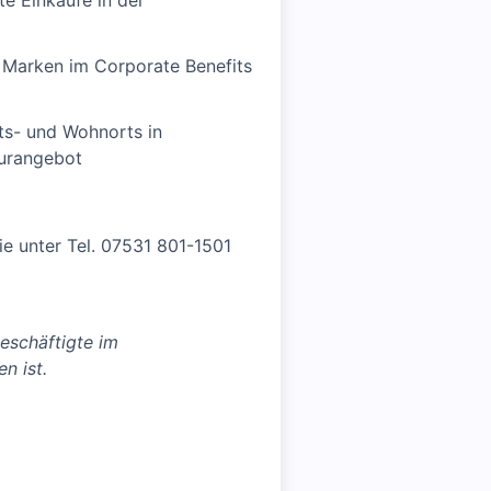
e Einkäufe in der
n Marken im Corporate Benefits
its- und Wohnorts in
turangebot
ie unter Tel. 07531 801-1501
eschäftigte im
n ist.