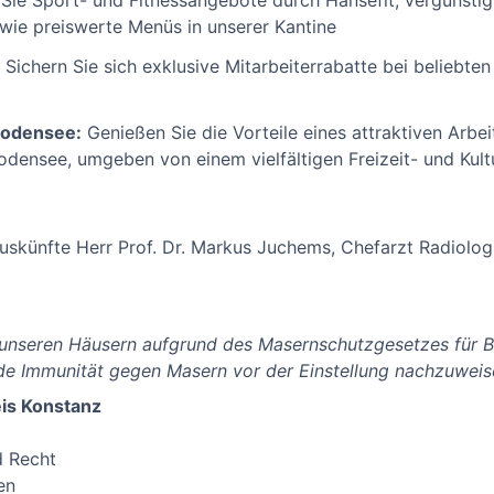
Sie Sport- und Fitnessangebote durch Hansefit, vergünstigt
wie preiswerte Menüs in unserer Kantine
Sichern Sie sich exklusive Mitarbeiterrabatte bei beliebte
Bodensee:
Genießen Sie die Vorteile eines attraktiven Arbe
densee, umgeben von einem vielfältigen Freizeit- und Kul
Auskünfte Herr Prof. Dr. Markus Juchems, Chefarzt Radiolog
n unseren Häusern aufgrund des Masernschutzgesetzes für B
e Immunität gegen Masern vor der Einstellung nachzuweise
is Konstanz
d Recht
en