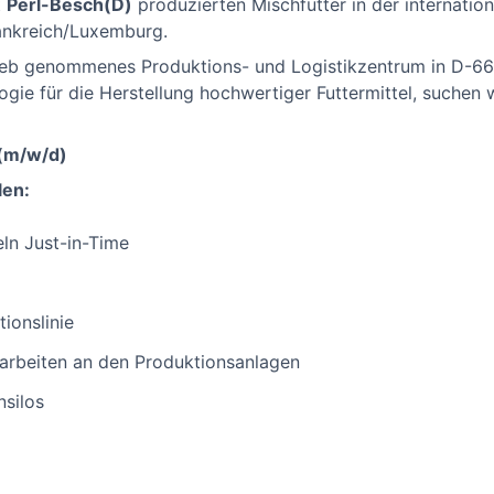
t
Perl-Besch(D)
produzierten Mischfutter in der internatio
ankreich/Luxemburg.
rieb genommenes Produktions- und Logistikzentrum in D-66
gie für die Herstellung hochwertiger Futtermittel, suchen
 (m/w/d)
len:
eln Just-in-Time
ionslinie
arbeiten an den Produktionsanlagen
silos