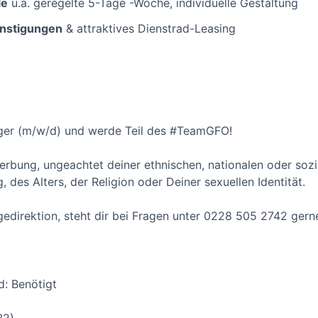
le
u.a. geregelte 5-Tage -Woche, individuelle Gestaltung
ünstigungen
& attraktives Dienstrad-Leasing
leger (m/w/d) und werde Teil des #TeamGFO!
erbung, ungeachtet deiner ethnischen, nationalen oder sozi
 des Alters, der Religion oder Deiner sexuellen Identität.
egedirektion, steht dir bei Fragen unter 0228 505 2742 gern
d: Benötigt