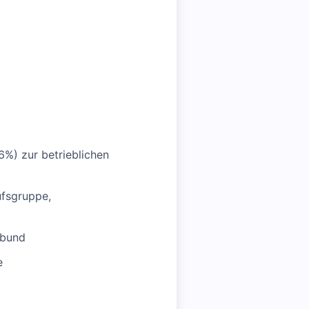
6%) zur betrieblichen
ufsgruppe,
rbund
e