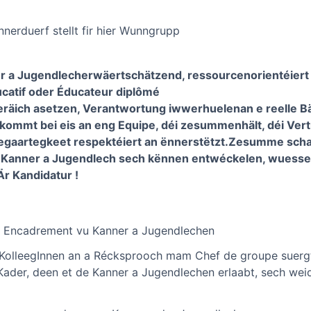
nerduerf stellt fir hier Wunngrupp
er a Jugendlecher
wäertschätzend, ressourcenorientéier
ucatif oder Éducateur diplômé
 Beräich asetzen, Verantwortung iwwerhuelen
an e reelle B
kommt bei eis an eng Equipe, déi zesummenhält, déi Vert
zegaartegkeet respektéiert an ënnerstëtzt.
Zesumme schafe
m Kanner a Jugendlech sech kënnen entwéckelen, wuessen
Är Kandidatur !
n Encadrement vu Kanner a Jugendlechen
lleegInnen an a Récksprooch mam Chef de groupe suergt
 Kader, deen et de Kanner a Jugendlechen erlaabt, sech wei