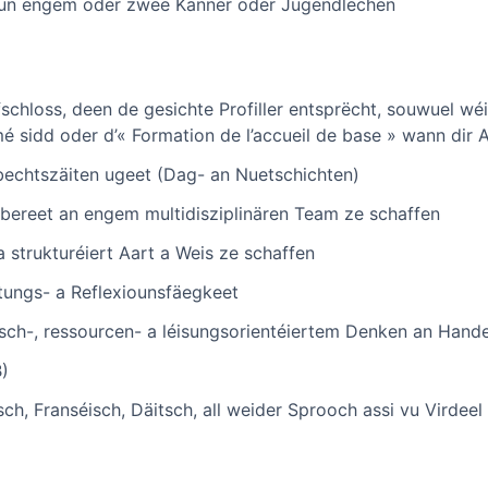
 vun engem oder zwee Kanner oder Jugendlechen
schloss, deen de gesichte Profiller entsprëcht, souwuel wéi 
é sidd oder d’« Formation de l’accueil de base » wann dir 
rbechtszäiten ugeet (Dag- an Nuetschichten)
a bereet an engem multidisziplinären Team ze schaffen
 a strukturéiert Aart a Weis ze schaffen
tungs- a Reflexiounsfäegkeet
sch-, ressourcen- a léisungsorientéiertem Denken an Hand
B)
h, Franséisch, Däitsch, all weider Sprooch assi vu Virdeel