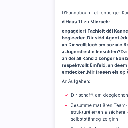
D’Fondatioun Lëtzebuerger Kan
d'Haus 11 zu Miersch:
engagéiert Fachleit déi Kann
begleeden.
Dir sidd Agent éd
an Dir wëllt Iech am soziale
a Jugendleche leeschten?
Da 
an déi all Kand a senger Een
respektvollt Ëmfeld, an dee
entdecken.
Mir freeën eis op 
Är Aufgaben:
Dir schafft am deegleche
Zesumme mat ären Team-Ko
strukturéierten a séchere
selbststänneg ze ginn