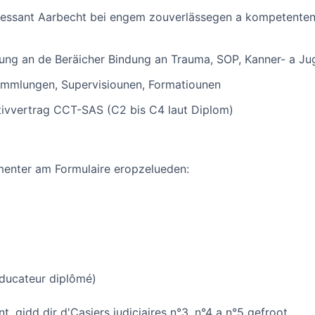
teressant Aarbecht bei engem zouverlässegen a kompetenten
ung an de Beräicher Bindung an Trauma, SOP, Kanner- a J
mmlungen, Supervisiounen, Formatiounen
tivvertrag CCT-SAS (C2 bis C4 laut Diplom)
menter am Formulaire eropzelueden:
Educateur diplômé)
 gidd dir d'Casiers judiciaires n°3, n°4 a n°5 gefroot.