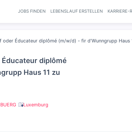
JOBS FINDEN
LEBENSLAUF ERSTELLEN
KARRIERE-
Haupt-Navi
f oder Éducateur diplômé (m/w/d) - fir d'Wunngrupp Haus 
r Éducateur diplômé
ngrupp Haus 11 zu
EBUERG
Luxemburg