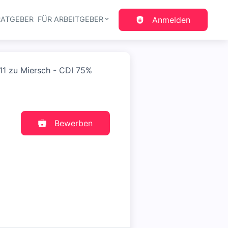
RATGEBER
FÜR ARBEITGEBER
Anmelden
gation
11 zu Miersch - CDI 75%
Bewerben