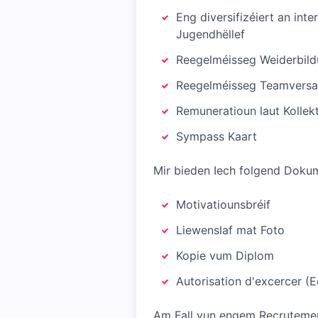
Eng diversifizéiert an in
Jugendhëllef
Reegelméisseg Weiderbild
Reegelméisseg Teamversa
Remuneratioun laut Kollek
Sympass Kaart
Mir bieden Iech folgend Doku
Motivatiounsbréif
Liewenslaf mat Foto
Kopie vum Diplom
Autorisation d'excercer (
Am Fall vun engem Recrutement,