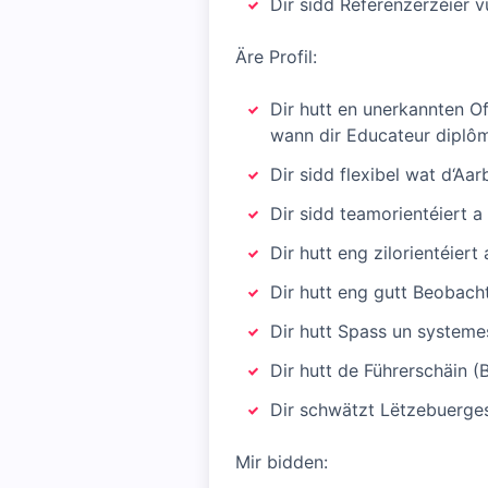
Dir sidd Referenzerzéier
Äre Profil:
Dir hutt en unerkannten Of
wann dir Educateur diplôm
Dir sidd flexibel wat d‘Aa
Dir sidd teamorientéiert 
Dir hutt eng zilorientéiert
Dir hutt eng gutt Beobach
Dir hutt Spass un systeme
Dir hutt de Führerschäin (
Dir schwätzt Lëtzebuergesc
Mir bidden: