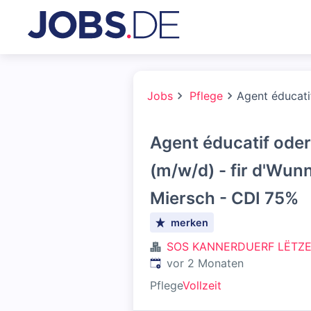
Jobs
Pflege
Agent éducati
Agent éducatif ode
(m/w/d) - fir d'Wun
Miersch - CDI 75%
merken
SOS KANNERDUERF LËTZ
Veröffentlicht
:
vor 2 Monaten
Pflege
Vollzeit