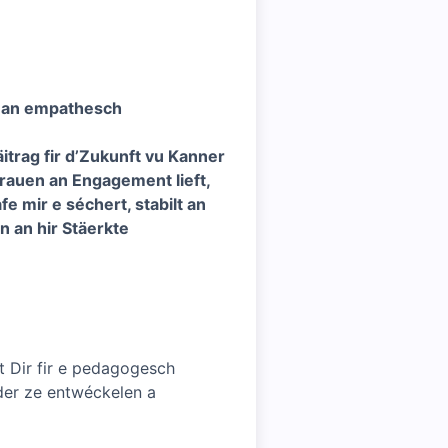
t an empathesch
äitrag fir d’Zukunft vu Kanner
rauen an Engagement lieft,
 mir e séchert, stabilt an
 an hir Stäerkte
 Dir fir e pedagogesch
der ze entwéckelen a