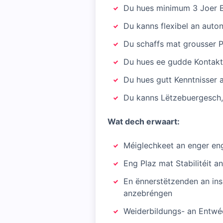
Du hues minimum 3 Joer B
Du kanns flexibel an aut
Du schaffs mat grousser P
Du hues ee gudde Kontakt
Du hues gutt Kenntnisser 
Du kanns Lëtzebuergesch, 
Wat dech erwaart:
Méiglechkeet an enger eng
Eng Plaz mat Stabilitéit 
En ënnerstëtzenden an ins
anzebréngen
Weiderbildungs- an Entwé