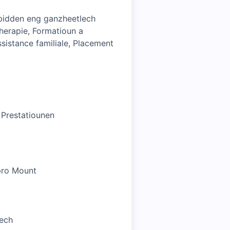
a bidden eng ganzheetlech
herapie, Formatioun a
sistance familiale, Placement
 Prestatiounen
 pro Mount
lech