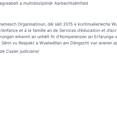
greabelt a multidisziplinär Aarbechtsëmfeld
ynamesch Organisatioun, déi säit 2015 e kontinuéierleche W
l’enfance et à la famille
an de
Services d’éducation et d’acc
erungen erkennt an unhëlt fir d'Kompetenzen an Erfarunge
m Sënn vu Respekt a Wuelwëllen am Déngscht vun aneren ag
de Casier judiciaire)