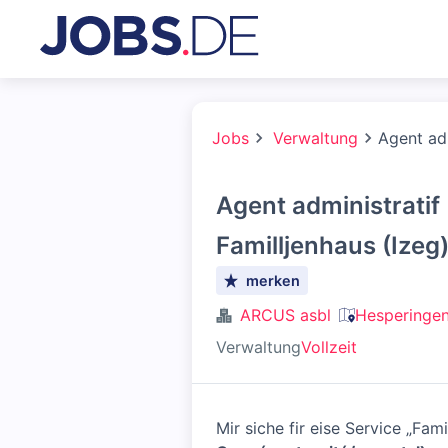
Jobs
Verwaltung
Agent adm
Agent administratif
Familljenhaus (Izeg
merken
ARCUS asbl
Hesperinge
Verwaltung
Vollzeit
Mir siche fir eise Service „Fami