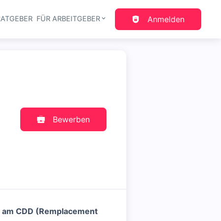
RATGEBER
FÜR ARBEITGEBER
Anmelden
gation
Bewerben
B) am CDD (Remplacement