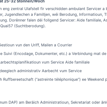
mat 25-32 Stonnen/Woch
inn eng zentral Ulafstell fir verschidden ambulant Servicer 
r, Jugendlechen a Familljen, wéi Berodung, Informatioun, T
g. Dorënner falen déi follgend Servicer: Aide familiale, As
 Quai57 (Suchtberodung).
estioun vun den Uriff, Mailen a Courrier
e Suivi (Encodage, Dokumenter, etc.) a Verbindung mat de
arbechtsplanifikatioun vum Service Aide familiale
eeglech administrativ Aarbecht vum Service
ch Ruffbereetschaft (“astreinte téléphonique”) ee Weekend
mum DAP) am Beräich Administratioun, Sekretariat oder än