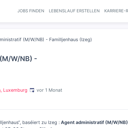
JOBS FINDEN
LEBENSLAUF ERSTELLEN
KARRIERE-
Haupt-Navi
inistratif (M/W/NB) - Familljenhaus (Izeg)
 (M/W/NB) -
)
Veröffentlicht
:
n, Luxemburg
vor 1 Monat
lljenhaus“, baséiert zu Izeg :
Agent administratif (M/W/N