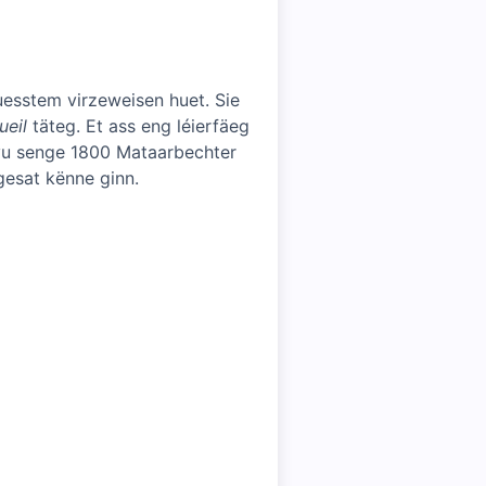
uesstem virzeweisen huet. Sie
ueil
täteg. Et ass eng léierfäeg
 vu senge 1800 Mataarbechter
esat kënne ginn.