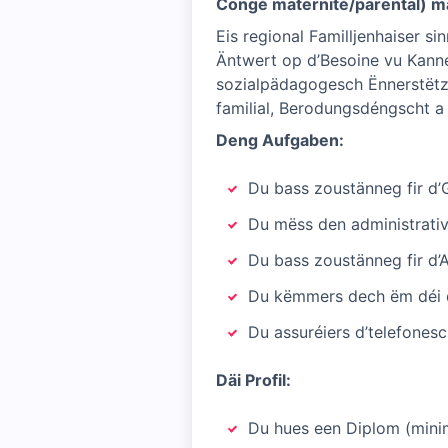
Congé maternité/parental) 
Eis regional Familljenhaiser s
Äntwert op d’Besoine vu Kanne
sozialpädagogesch Ënnerstëtzun
familial, Berodungsdéngscht a
Deng Aufgaben:
Du bass zoustänneg fir d’G
Du mëss den administrativ
Du bass zoustänneg fir d’A
Du këmmers dech ëm déi d
Du assuréiers d’telefones
Däi Profil:
Du hues een Diplom (mini