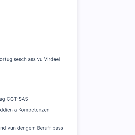
ortugisesch ass vu Virdeel
rtrag CCT-SAS
 Iddien a Kompetenzen
and vun dengem Beruff bass