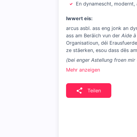
En dynamescht, modernt, a
Iwwert eis:
arcus asbl. ass eng jonk an d
ass am Beräich vun der
Aide à 
Organisatioun, déi Erausfuerd
ze stäerken, esou dass dës a
(bei enger Astellung froen mir 
Mehr anzeigen
Teilen