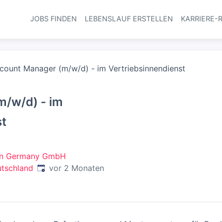
JOBS FINDEN
LEBENSLAUF ERSTELLEN
KARRIERE-
Haupt-Navi
count Manager (m/w/d) - im Vertriebsinnendienst
/w/d) - im
st
on Germany GmbH
Veröffentlicht
:
utschland
vor 2 Monaten