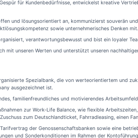
Gespür für Kundenbedürfnisse, entwickelst kreative Vertrie
ffen und lösungsorientiert an, kommunizierst souverän un
liktlösungskompetenz sowie unternehmerisches Denken mit
organisiert, verantwortungsbewusst und bist ein loyaler Te
ich mit unseren Werten und unterstützt unseren nachhaltig
rganisierte Spezialbank, die von werteorientiertem und zu
any ausgezeichnet ist.
ndes, familienfreundliches und motivierendes Arbeitsumfeld
aßnahmen zur Work-Life Balance, wie flexible Arbeitszeiten, 
schuss zum Deutschlandticket, Fahrradleasing, einen Fami
 Tarifvertrag der Genossenschaftsbanken sowie eine betrieb
ungen und Sonderkonditionen im Rahmen der Kontoführung