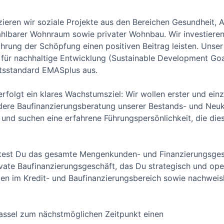
zieren wir soziale Projekte aus den Bereichen Gesundheit, 
zahlbarer Wohnraum sowie privater Wohnbau. Wir investier
wahrung der Schöpfung einen positiven Beitrag leisten. Uns
en für nachhaltige Entwicklung (Sustainable Development G
itsstandard EMASplus aus.
folgt ein klares Wachstumsziel: Wir wollen erster und einz
ere Baufinanzierungsberatung unserer Bestands- und Neuk
s und suchen eine erfahrene Führungspersönlichkeit, die di
ortest Du das gesamte Mengenkunden- und Finanzierungsges
ate Baufinanzierungsgeschäft, das Du strategisch und oper
gen im Kredit- und Baufinanzierungsbereich sowie nachweisl
assel zum nächstmöglichen Zeitpunkt einen