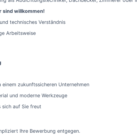
ung als Abdichtungstechniker, Dachdecker, Zimmerer oder i
r sind willkommen!
und technisches Verständnis
ige Arbeitsweise
g
 in einem zukunftssicheren Unternehmen
erial und moderne Werkzeuge
 sich auf Sie freut
pliziert Ihre Bewerbung entgegen.