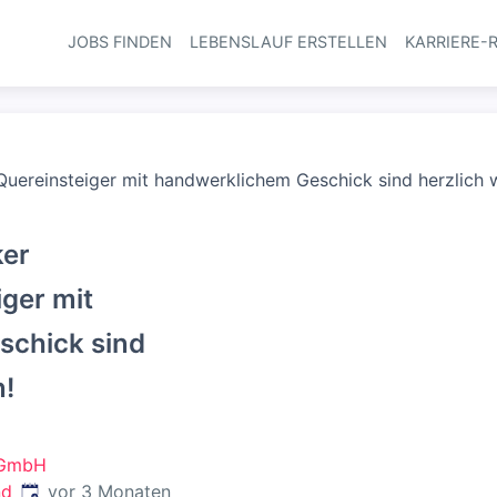
JOBS FINDEN
LEBENSLAUF ERSTELLEN
KARRIERE-
Haupt-Navi
uereinsteiger mit handwerklichem Geschick sind herzlich 
ker
ger mit
schick sind
n!
 GmbH
Veröffentlicht
:
nd
vor 3 Monaten