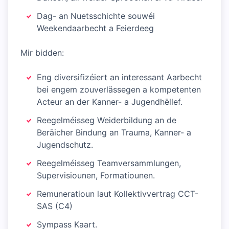
Dag- an Nuetsschichte souwéi
Weekendaarbecht a Feierdeeg
Mir bidden:
Eng diversifizéiert an interessant Aarbecht
bei engem zouverlässegen a kompetenten
Acteur an der Kanner- a Jugendhëllef.
Reegelméisseg Weiderbildung an de
Beräicher Bindung an Trauma, Kanner- a
Jugendschutz.
Reegelméisseg Teamversammlungen,
Supervisiounen, Formatiounen.
Remuneratioun laut Kollektivvertrag CCT-
SAS (C4)
Sympass Kaart.