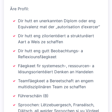
Äre Profil:
Dir hutt en unerkannten Diplom oder eng
Equivalenz mat der „autorisation d‘exercer“
Dir hutt eng zilorientéiert a strukturéiert
Aart a Weis ze schaffen
Dir hutt eng gutt Beobachtungs- a
Reflexiounsfäegkeet
Fäegkeet fir systemesch-, ressourcen- a
léisungsorientéiert Denken an Handelen
Teamfäegkeet a Bereetschaft an engem
multidisziplinären Team ze schaffen
Führerschäin (B)
Sproochen: Lëtzebuergesch, Franséisch,
Däitsch, all weider Sproochen si vu Virdeel