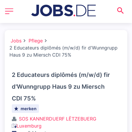
Jobs
Pflege
2 Educateurs diplômés (m/w/d) fir d'Wunngrupp
Haus 9 zu Miersch CDI 75%
2 Educateurs diplômés (m/w/d) fir
d'Wunngrupp Haus 9 zu Miersch
CDI 75%
merken
SOS KANNERDUERF LËTZEBUERG
Luxemburg