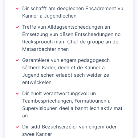
Dir schafft am deeglechen Encadrement vu
Kanner a Jugendlechen
Treffe vun Alldagsentscheedungen an
Ëmsetzung vun dësen Entscheedungen no
Récksprooch mam Chef de groupe an de
Mataarbechterinnen
Garantéiere vun engem pedagogesch
séchere Kader, deen et de Kanner a
Jugendlechen erlaabt sech weider ze
entwéckelen
Dir huelt verantwortungsvoll un
Teambespriechungen, Formatiounen a
Supervisiounen deel a bannt Iech aktiv mat
an
Dir sidd Bezuchserzéier vun engem oder
zwee Kanner