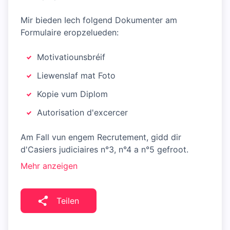
Mir bieden Iech folgend Dokumenter am
Formulaire eropzelueden:
Motivatiounsbréif
Liewenslaf mat Foto
Kopie vum Diplom
Autorisation d'excercer
Am Fall vun engem Recrutement, gidd dir
d'Casiers judiciaires n°3, n°4 a n°5 gefroot.
Mehr anzeigen
Teilen