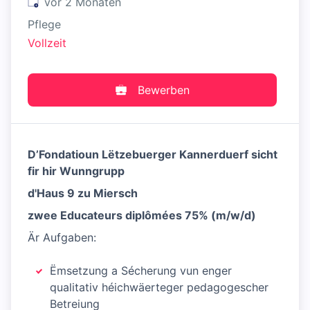
Veröffentlicht
:
vor 2 Monaten
Pflege
Vollzeit
Bewerben
D’Fondatioun Lëtzebuerger Kannerduerf sicht
fir hir Wunngrupp
d'Haus 9 zu Miersch
zwee Educateurs diplômées 75% (m/w/d)
Är Aufgaben:
Ëmsetzung a Sécherung vun enger
qualitativ héichwäerteger pedagogescher
Betreiung