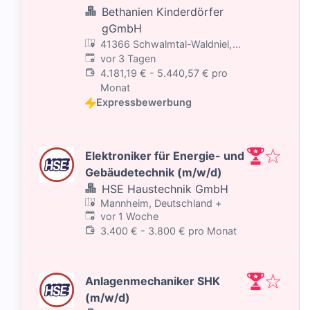
Bethanien Kinderdörfer
gGmbH
41366 Schwalmtal-Waldniel,
Veröffentlicht
:
Deutschland
vor 3 Tagen
4.181,19 € - 5.440,57 € pro
Monat
Expressbewerbung
Elektroniker für Energie- und
Gebäudetechnik (m/w/d)
HSE Haustechnik GmbH
Mannheim, Deutschland
+
Veröffentlicht
:
vor 1 Woche
3.400 € - 3.800 € pro Monat
Anlagenmechaniker SHK
(m/w/d)