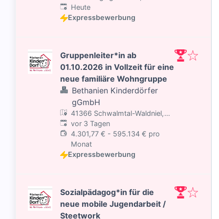
Veröffentlicht
:
Deutschland
Heute
Expressbewerbung
Gruppenleiter*in ab
01.10.2026 in Vollzeit für eine
neue familiäre Wohngruppe
Bethanien Kinderdörfer
gGmbH
41366 Schwalmtal-Waldniel,
Veröffentlicht
:
Deutschland
vor 3 Tagen
4.301,77 € - 595.134 € pro
Monat
Expressbewerbung
Sozialpädagog*in für die
neue mobile Jugendarbeit /
Steetwork