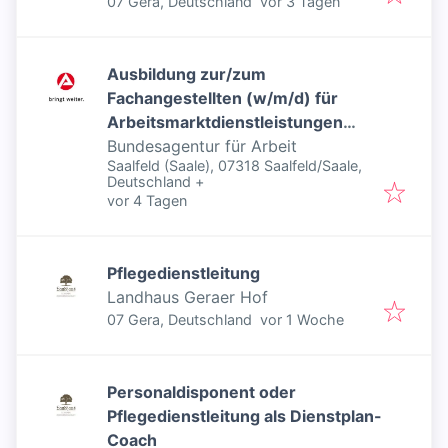
Veröffentlicht
:
07 Gera, Deutschland
vor 3 Tagen
Ausbildung zur/zum
Fachangestellten (w/m/d) für
Arbeitsmarktdienstleistungen
(Arbeitsort Gera) - Inklusiver Job
Bundesagentur für Arbeit
Saalfeld (Saale), 07318 Saalfeld/Saale,
Deutschland
+
Veröffentlicht
:
vor 4 Tagen
Pflegedienstleitung
Landhaus Geraer Hof
Veröffentlicht
:
07 Gera, Deutschland
vor 1 Woche
Personaldisponent oder
Pflegedienstleitung als Dienstplan-
Coach