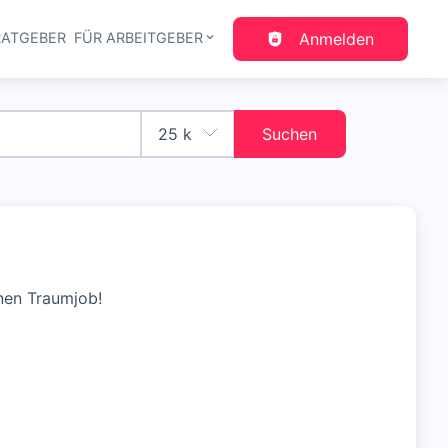
RATGEBER
FÜR ARBEITGEBER
Anmelden
gation
Suchen
nen Traumjob!