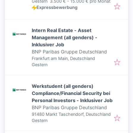
Veröffentlicht
:
Gestern
3.500 € - 15.000 € pro Monat
Expressbewerbung
Intern Real Estate - Asset
Management (all genders) -
Inklusiver Job
BNP Paribas Gruppe Deutschland
Frankfurt am Main, Deutschland
Veröffentlicht
:
Gestern
Werkstudent (all genders)
Compliance/Financial Security bei
Personal Investors - Inklusiver Job
BNP Paribas Gruppe Deutschland
91480 Markt Taschendorf, Deutschland
Veröffentlicht
:
Gestern