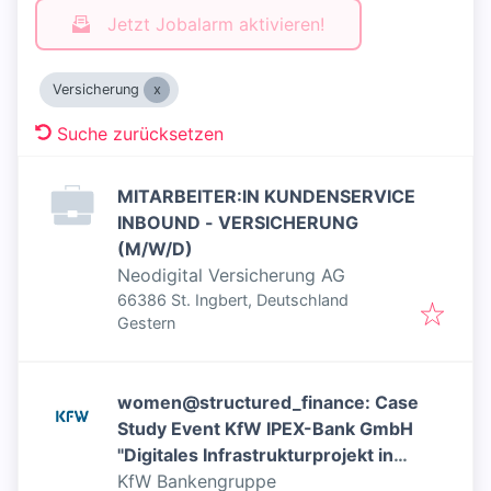
Jetzt Jobalarm aktivieren!
Versicherung
Suche zurücksetzen
MITARBEITER:IN KUNDENSERVICE
INBOUND - VERSICHERUNG
(M/W/D)
Neodigital Versicherung AG
66386 St. Ingbert, Deutschland
Veröffentlicht
:
Gestern
women@structured_finance: Case
Study Event KfW IPEX-Bank GmbH
"Digitales Infrastrukturprojekt in
Europa" am 21. September 2026 -
KfW Bankengruppe