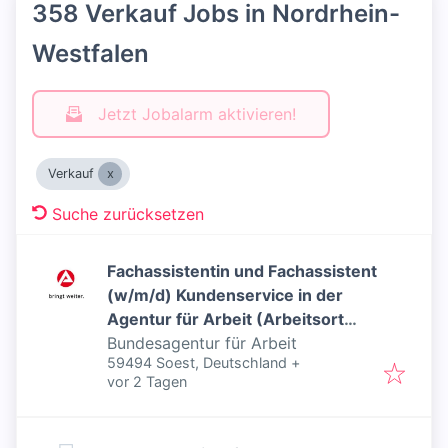
358 Verkauf Jobs in Nordrhein-
Westfalen
Jetzt Jobalarm aktivieren!
Verkauf
Suche zurücksetzen
Fachassistentin und Fachassistent
(w/m/d) Kundenservice in der
Agentur für Arbeit (Arbeitsort
Arnsberg); Teilzeit mit 19,5 Std.;
Bundesagentur für Arbeit
59494 Soest, Deutschland
+
befristet für 12 Monate - Inklusiver
Veröffentlicht
:
vor 2 Tagen
Job