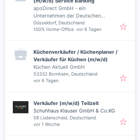
(m/w/d) Service Banking
apoDirect GmbH - ein
Unternehmen der Deutschen
Apotheker- und Ärztebank
Düsseldorf, Deutschland
Veröffentlicht
:
100% Home-Office
vor 6 Tagen
Küchenverkäufer / Küchenplaner /
Verkäufer für Küchen (m/w/d)
Küchen Aktuell GmbH
53332 Bornheim, Deutschland
Veröffentlicht
:
vor 6 Tagen
Verkäufer (m/w/d) Teilzeit
Schuhhaus Klauser GmbH & Co.KG
58 Lüdenscheid, Deutschland
Veröffentlicht
:
vor 1 Woche