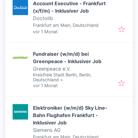
Account Executive - Frankfurt
(x/f/m) - Inklusiver Job
Doctolib
Frankfurt am Main, Deutschland
Veröffentlicht
:
vor 1 Monat
Fundraiser (w/m/d) bei
Greenpeace - Inklusiver Job
Greenpeace e.V.
Kreisfreie Stadt Berlin, Berlin,
Deutschland
+
Veröffentlicht
:
vor 1 Monat
Elektroniker (w/m/d) Sky Line-
Bahn Flughafen Frankfurt -
Inklusiver Job
Siemens AG
Frankfurt am Main, Deutschland