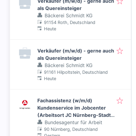
Verkäufer (m/w/d) - gerne auch
als Quereinsteiger
Bäckerei Schmidt KG
91154 Roth, Deutschland
Veröffentlicht
:
Heute
Verkäufer (m/w/d) - gerne auch
als Quereinsteiger
Bäckerei Schmidt KG
91161 Hilpoltstein, Deutschland
Veröffentlicht
:
Heute
Fachassistenz (w/m/d)
Kundenservice im Jobcenter
(Arbeitsort JC Nürnberg-Stadt)
- Inklusiver Job
Bundesagentur für Arbeit
90 Nürnberg, Deutschland
Veröffentlicht
:
Gestern