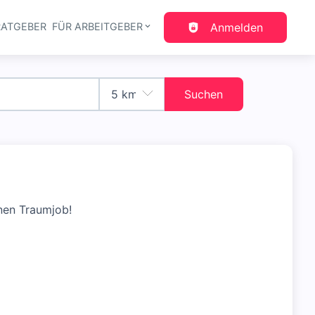
RATGEBER
FÜR ARBEITGEBER
Anmelden
gation
Suchen
nen Traumjob!