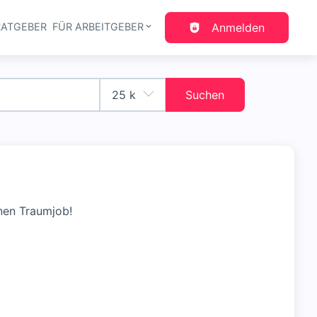
RATGEBER
FÜR ARBEITGEBER
Anmelden
gation
Suchen
nen Traumjob!