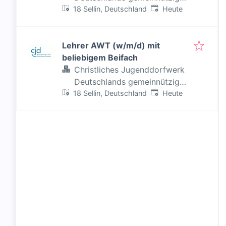
Veröffentlicht
:
18 Sellin, Deutschland
e.V. (CJD)
Heute
Lehrer AWT (w/m/d) mit
beliebigem Beifach
Christliches Jugenddorfwerk
Deutschlands gemeinnütziger
Veröffentlicht
:
18 Sellin, Deutschland
e.V. (CJD)
Heute