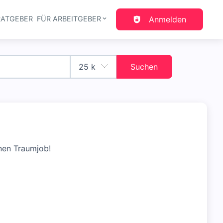
RATGEBER
FÜR ARBEITGEBER
Anmelden
gation
Suchen
nen Traumjob!