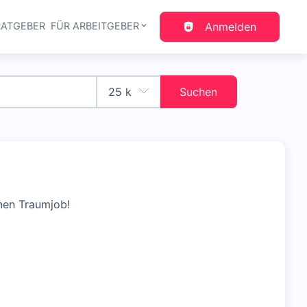
RATGEBER
FÜR ARBEITGEBER
Anmelden
gation
Suchen
nen Traumjob!