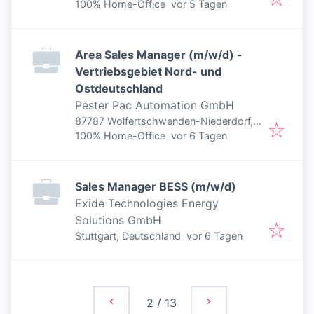
Veröffentlicht
:
100% Home-Office
vor 5 Tagen
Area Sales Manager (m/w/d) -
Vertriebsgebiet Nord- und
Ostdeutschland
Pester Pac Automation GmbH
87787 Wolfertschwenden-Niederdorf,
Veröffentlicht
:
Deutschland
100% Home-Office
vor 6 Tagen
Sales Manager BESS (m/w/d)
Exide Technologies Energy
Solutions GmbH
Veröffentlicht
:
Stuttgart, Deutschland
vor 6 Tagen
2
/
13