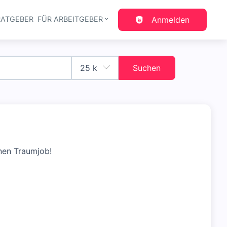
RATGEBER
FÜR ARBEITGEBER
Anmelden
gation
Suchen
nen Traumjob!