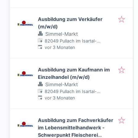
Ausbildung zum Verkäufer
(m/w/d)
Simmel-Markt
82049 Pullach im Isartal-
Veröffentlicht
:
Höllriegelskreuth, Deutschland
vor 3 Monaten
Ausbildung zum Kaufmann im
Einzelhandel (m/w/d)
Simmel-Markt
82049 Pullach im Isartal-
Veröffentlicht
:
Höllriegelskreuth, Deutschland
vor 3 Monaten
Ausbildung zum Fachverkäufer
im Lebensmittelhandwerk -
Schwerpunkt Fleischerei