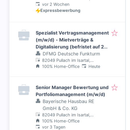
Veröffentlicht
:
Deutschland
vor 2 Wochen
Expressbewerbung
Spezialist Vertragsmanagement
(m/w/d) - Mietverträge &
Digitalisierung (befristet auf 2
Jahre)
DFMG Deutsche Funkturm
82049 Pullach im Isartal,
Veröffentlicht
:
Deutschland
100% Home-Office
Heute
Senior Manager Bewertung und
Portfoliomanagement (m/w/d)
Bayerische Hausbau RE
GmbH & Co. KG
82049 Pullach im Isartal,
Deutschland
100% Home-Office
Veröffentlicht
:
vor 3 Tagen