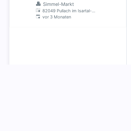
(m/w/d)
Simmel-Markt
82049 Pullach im Isartal-
Veröffentlicht
:
Höllriegelskreuth, Deutschland
vor 3 Monaten