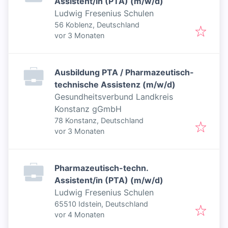
Assistent/in (PTA) (m/w/d)
Ludwig Fresenius Schulen
56 Koblenz, Deutschland
Veröffentlicht
:
vor 3 Monaten
Ausbildung PTA / Pharmazeutisch-
technische Assistenz (m/w/d)
Gesundheitsverbund Landkreis
Konstanz gGmbH
78 Konstanz, Deutschland
Veröffentlicht
:
vor 3 Monaten
Pharmazeutisch-techn.
Assistent/in (PTA) (m/w/d)
Ludwig Fresenius Schulen
65510 Idstein, Deutschland
Veröffentlicht
:
vor 4 Monaten