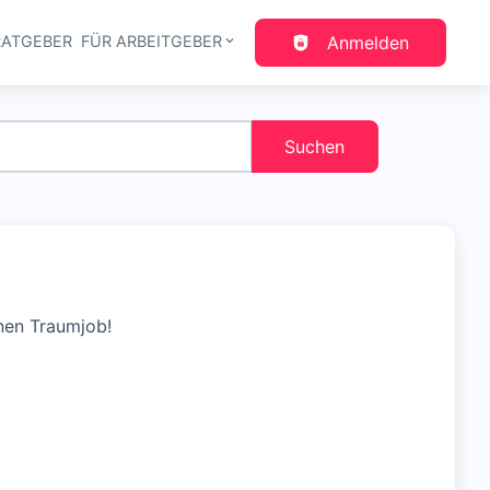
RATGEBER
FÜR ARBEITGEBER
Anmelden
gation
Suchen
nen Traumjob!