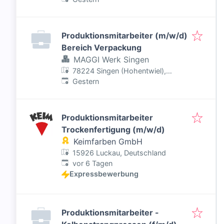
CNC-Fertigung | Quereinsteiger
willkommen
Produktionsmitarbeiter (m/w/d)
Bereich Verpackung
MAGGI Werk Singen
78224 Singen (Hohentwiel),
Veröffentlicht
:
Deutschland
Gestern
Produktionsmitarbeiter
Trockenfertigung (m/w/d)
Keimfarben GmbH
15926 Luckau, Deutschland
Veröffentlicht
:
vor 6 Tagen
Expressbewerbung
Produktionsmitarbeiter -