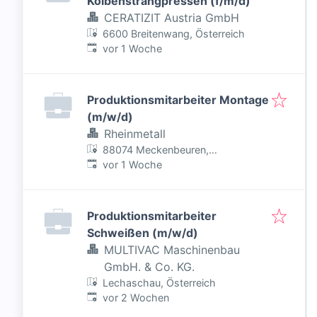
Kolbenstrangpressen (f/m/d)
CERATIZIT Austria GmbH
6600 Breitenwang, Österreich
Veröffentlicht
:
vor 1 Woche
Produktionsmitarbeiter Montage
(m/w/d)
Rheinmetall
88074 Meckenbeuren,
Veröffentlicht
:
Deutschland
vor 1 Woche
Produktionsmitarbeiter
Schweißen (m/w/d)
MULTIVAC Maschinenbau
GmbH. & Co. KG.
Lechaschau, Österreich
Veröffentlicht
:
vor 2 Wochen