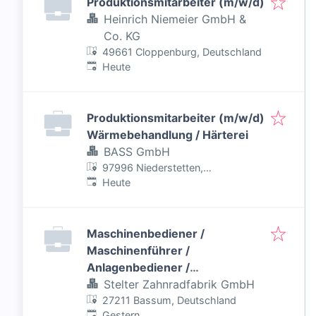
Produktionsmitarbeiter (m/w/d)
Heinrich Niemeier GmbH &
Co. KG
49661 Cloppenburg, Deutschland
Veröffentlicht
:
Heute
Produktionsmitarbeiter (m/w/d)
Wärmebehandlung / Härterei
BASS GmbH
97996 Niederstetten,
Veröffentlicht
:
Deutschland
Heute
Maschinenbediener /
Maschinenführer /
Anlagenbediener /
Produktionsmitarbeiter /
Stelter Zahnradfabrik GmbH
Produktionshelfer (m/w/d) –
27211 Bassum, Deutschland
Veröffentlicht
:
Gestern