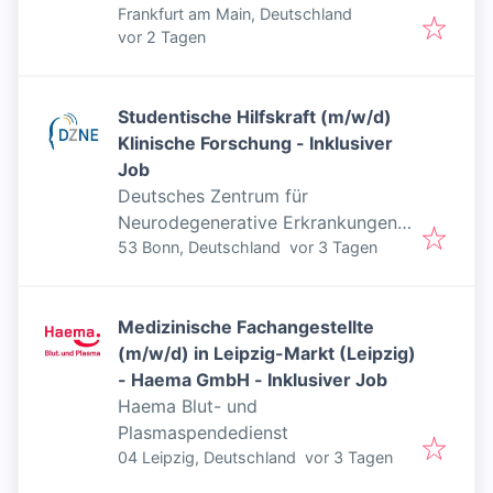
Frankfurt am Main, Deutschland
Veröffentlicht
:
vor 2 Tagen
Studentische Hilfskraft (m/w/d)
Klinische Forschung - Inklusiver
Job
Deutsches Zentrum für
Neurodegenerative Erkrankungen
Veröffentlicht
:
(DZNE)
53 Bonn, Deutschland
vor 3 Tagen
Medizinische Fachangestellte
(m/w/d) in Leipzig-Markt (Leipzig)
- Haema GmbH - Inklusiver Job
Haema Blut- und
Plasmaspendedienst
Veröffentlicht
:
04 Leipzig, Deutschland
vor 3 Tagen