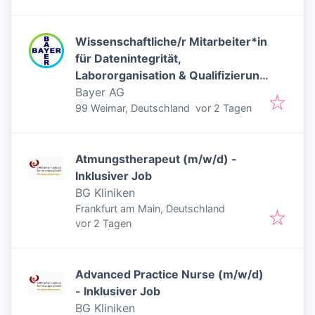
Wissenschaftliche/r Mitarbeiter*in
für Datenintegrität,
Labororganisation & Qualifizierung
(w/m/d) - Inklusiver Job
Bayer AG
Veröffentlicht
:
99 Weimar, Deutschland
vor 2 Tagen
Atmungstherapeut (m/w/d) -
Inklusiver Job
BG Kliniken
Frankfurt am Main, Deutschland
Veröffentlicht
:
vor 2 Tagen
Advanced Practice Nurse (m/w/d)
- Inklusiver Job
BG Kliniken