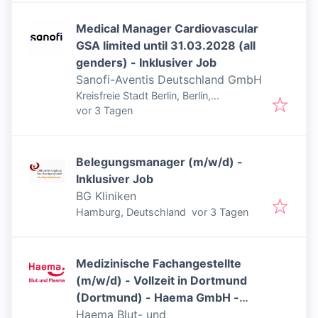
Medical Manager Cardiovascular
GSA limited until 31.03.2028 (all
genders) - Inklusiver Job
Sanofi-Aventis Deutschland GmbH
Kreisfreie Stadt Berlin, Berlin,
Veröffentlicht
:
Deutschland
vor 3 Tagen
Belegungsmanager (m/w/d) -
Inklusiver Job
BG Kliniken
Veröffentlicht
:
Hamburg, Deutschland
vor 3 Tagen
Medizinische Fachangestellte
(m/w/d) - Vollzeit in Dortmund
(Dortmund) - Haema GmbH -
Inklusiver Job
Haema Blut- und