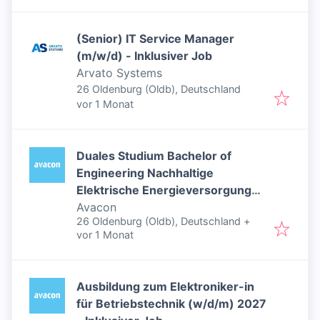
(Senior) IT Service Manager
(m/w/d) - Inklusiver Job
Arvato Systems
26 Oldenburg (Oldb), Deutschland
Veröffentlicht
:
vor 1 Monat
Duales Studium Bachelor of
Engineering Nachhaltige
Elektrische Energieversorgung
Avacon
2027 (m/w/d) - Inklusiver Job
26 Oldenburg (Oldb), Deutschland
+
Veröffentlicht
:
vor 1 Monat
Ausbildung zum Elektroniker-in
für Betriebstechnik (w/d/m) 2027