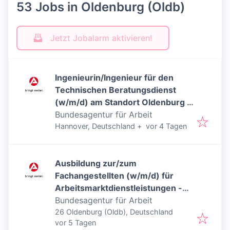
53 Jobs in Oldenburg (Oldb)
Jetzt Jobalarm aktivieren!
Ingenieurin/Ingenieur für den
Technischen Beratungsdienst
(w/m/d) am Standort Oldenburg -
Inklusiver Job
Bundesagentur für Arbeit
Veröffentlicht
:
Hannover, Deutschland
+
vor 4 Tagen
Ausbildung zur/zum
Fachangestellten (w/m/d) für
Arbeitsmarktdienstleistungen -
Inklusiver Job
Bundesagentur für Arbeit
26 Oldenburg (Oldb), Deutschland
Veröffentlicht
:
vor 5 Tagen