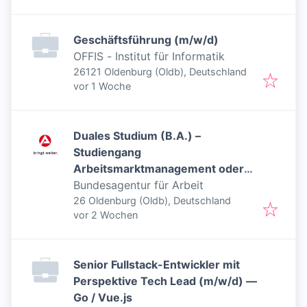
Geschäftsführung (m/w/d)
OFFIS - Institut für Informatik
26121 Oldenburg (Oldb), Deutschland
Veröffentlicht
:
vor 1 Woche
Duales Studium (B.A.) –
Studiengang
Arbeitsmarktmanagement oder
Beratung für Bildung, Beruf und
Bundesagentur für Arbeit
Beschäftigung in der Agentur für
26 Oldenburg (Oldb), Deutschland
Veröffentlicht
:
vor 2 Wochen
Arbeit Oldenburg-Wilhelmshaven
- Inklusiver Job
Senior Fullstack-Entwickler mit
Perspektive Tech Lead (m/w/d) —
Go / Vue.js