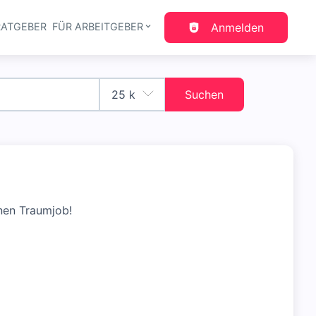
RATGEBER
FÜR ARBEITGEBER
Anmelden
gation
Suchen
nen Traumjob!