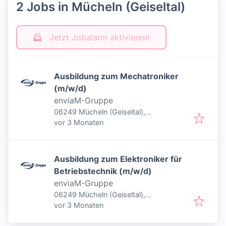
2 Jobs in Mücheln (Geiseltal)
Jetzt Jobalarm aktivieren!
Ausbildung zum Mechatroniker
(m/w/d)
enviaM-Gruppe
06249 Mücheln (Geiseltal),
Veröffentlicht
:
Deutschland
vor 3 Monaten
Ausbildung zum Elektroniker für
Betriebstechnik (m/w/d)
enviaM-Gruppe
06249 Mücheln (Geiseltal),
Veröffentlicht
:
Deutschland
vor 3 Monaten