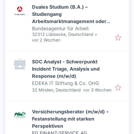
Duales Studium (B.A.) –
Studiengang
Arbeitsmarktmanagement oder
Beratung für Bildung, Beruf und
Bundesagentur für Arbeit
32312 Lübbecke, Deutschland
+
Beschäftigung - Inklusiver Job
Veröffentlicht
:
vor 2 Wochen
SOC Analyst - Schwerpunkt
Incident Triage, Analysis und
Response (m/w/d)
EDEKA IT Stiftung & Co. OHG
Veröffentlicht
:
32 Minden, Deutschland
vor 3 Wochen
Versicherungsberater (m/w/d) –
Festanstellung mit starken
Perspektiven
FG FINANZ-SERVICE AG