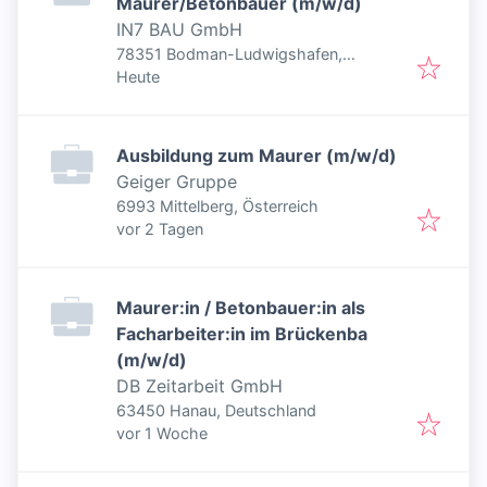
Maurer/Betonbauer (m/w/d)
IN7 BAU GmbH
78351 Bodman-Ludwigshafen,
Veröffentlicht
:
Deutschland
Heute
Ausbildung zum Maurer (m/w/d)
Geiger Gruppe
6993 Mittelberg, Österreich
Veröffentlicht
:
vor 2 Tagen
Maurer:in / Betonbauer:in als
Facharbeiter:in im Brückenba
(m/w/d)
DB Zeitarbeit GmbH
63450 Hanau, Deutschland
Veröffentlicht
:
vor 1 Woche