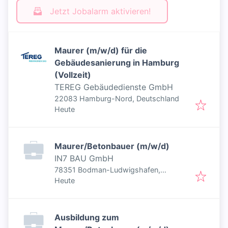
Jetzt Jobalarm aktivieren!
Maurer (m/w/d) für die
Gebäudesanierung in Hamburg
(Vollzeit)
TEREG Gebäudedienste GmbH
22083 Hamburg-Nord, Deutschland
Veröffentlicht
:
Heute
Maurer/Betonbauer (m/w/d)
IN7 BAU GmbH
78351 Bodman-Ludwigshafen,
Veröffentlicht
:
Deutschland
Heute
Ausbildung zum