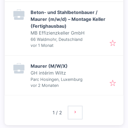
Beton- und Stahlbetonbauer /
Maurer (m/w/d) – Montage Keller
(Fertighausbau)
MB Effizienzkeller GmbH
66 Waldmohr, Deutschland
Veröffentlicht
:
vor 1 Monat
Maurer (M/W/X)
GH intérim Wiltz
Parc Hosingen, Luxemburg
Veröffentlicht
:
vor 2 Monaten
1
/
2