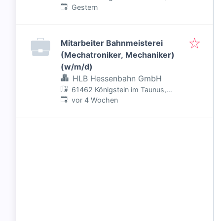
Veröffentlicht
:
Deutschland
Gestern
Mitarbeiter Bahnmeisterei
(Mechatroniker, Mechaniker)
(w/m/d)
HLB Hessenbahn GmbH
61462 Königstein im Taunus,
Veröffentlicht
:
Deutschland
vor 4 Wochen