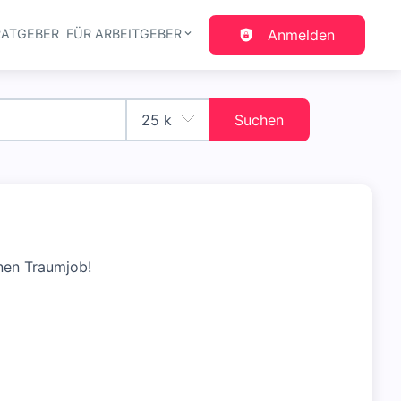
RATGEBER
FÜR ARBEITGEBER
Anmelden
gation
Suchen
nen Traumjob!